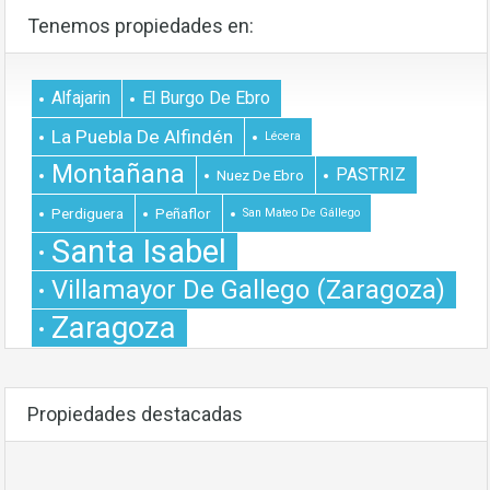
Tenemos propiedades en:
Alfajarin
El Burgo De Ebro
La Puebla De Alfindén
Lécera
Montañana
PASTRIZ
Nuez De Ebro
Perdiguera
Peñaflor
San Mateo De Gállego
Santa Isabel
Villamayor De Gallego (Zaragoza)
Zaragoza
Propiedades destacadas