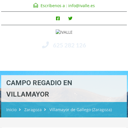
Escríbenos a :
info@ivalle.es
625 282 126
Menú
CAMPO REGADIO EN
VILLAMAYOR
Inicio
Zaragoza
Villamayor de Gallego (Zaragoza)