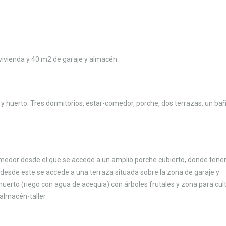
vivienda y 40 m2 de garaje y almacén.
n y huerto. Tres dormitorios, estar-comedor, porche, dos terrazas, un bañ
-comedor desde el que se accede a un amplio porche cubierto, donde ten
y desde este se accede a una terraza situada sobre la zona de garaje y
huerto (riego con agua de acequia) con árboles frutales y zona para cult
 almacén-taller.