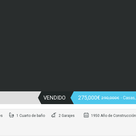
VENDIDO
275,000€
290,000€
- Casas,
es
1 Cuarto de baño
2 Garajes
1950 Año de Construcción