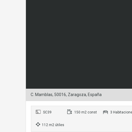
C. Mamblas, 50016, Zaragoza, España
SC39
150 m2 const
3 Habitacion
112 m2 útiles