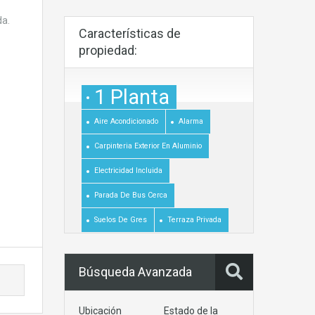
da.
Características de
propiedad:
1 Planta
Aire Acondicionado
Alarma
Carpinteria Exterior En Aluminio
Electricidad Incluida
Parada De Bus Cerca
Suelos De Gres
Terraza Privada
Búsqueda Avanzada
Ubicación
Estado de la