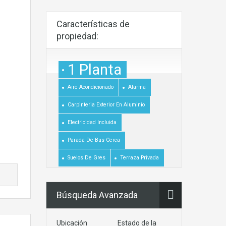
Características de
propiedad:
1 Planta
Aire Acondicionado
Alarma
Carpinteria Exterior En Aluminio
Electricidad Incluida
Parada De Bus Cerca
Suelos De Gres
Terraza Privada
Búsqueda Avanzada
Ubicación
Estado de la