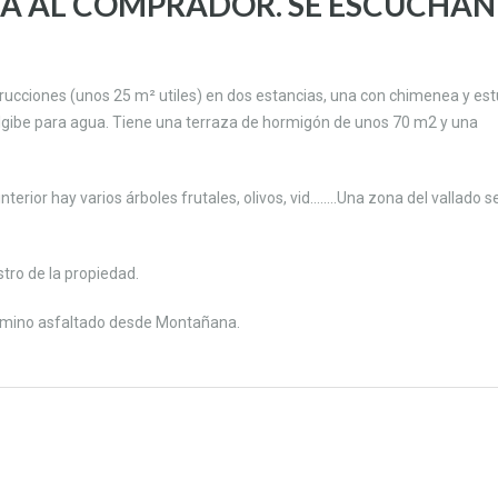
IA AL COMPRADOR. SE ESCUCHAN
rucciones (unos 25 m² utiles) en dos estancias, una con chimenea y es
lgibe para agua. Tiene una terraza de hormigón de unos 70 m2 y una
erior hay varios árboles frutales, olivos, vid….….Una zona del vallado s
stro de la propiedad.
camino asfaltado desde Montañana.