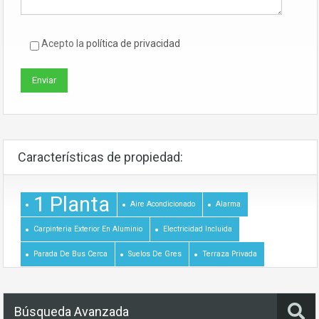
Acepto la
política de privacidad
Características de propiedad:
1 Planta
Aire Acondicionado
Alarma
Carpinteria Exterior En Aluminio
Electricidad Incluida
Parada De Bus Cerca
Suelos De Gres
Terraza Privada
Búsqueda Avanzada