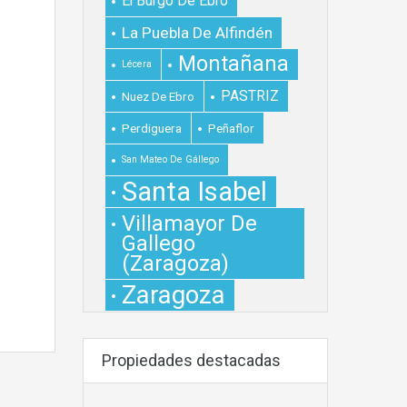
El Burgo De Ebro
La Puebla De Alfindén
Montañana
Lécera
PASTRIZ
Nuez De Ebro
Perdiguera
Peñaflor
San Mateo De Gállego
Santa Isabel
Villamayor De
Gallego
(Zaragoza)
Zaragoza
Propiedades destacadas