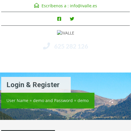
Escríbenos a :
info@ivalle.es
625 282 126
Menú
Login & Register
User Name = demo and Password = demo